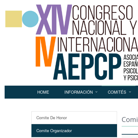
HOME
INFORMACIÓN
COMITÉS
Comite De Honor
Comi
Comite Organizador