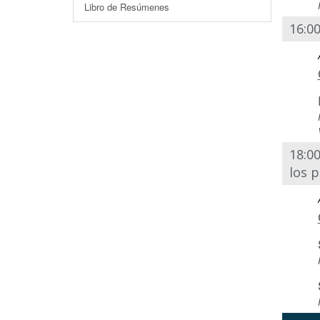
Libro de Resúmenes
16:00
18:00
los p